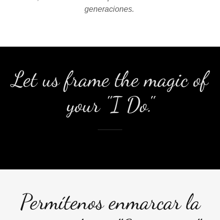
generaciones.
Let us frame the magic of
your "I Do."
Permítenos enmarcar la